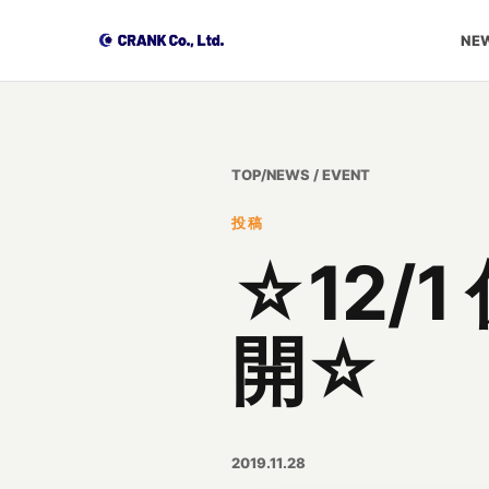
NEW
TOP
/
NEWS / EVENT
投稿
☆12/
開☆
2019.11.28