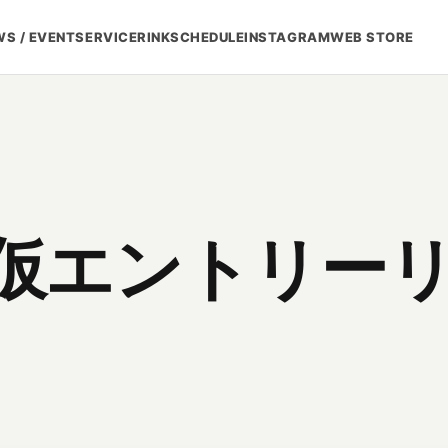
S / EVENT
SERVICE
RINK
SCHEDULE
INSTAGRAM
WEB STORE
1 仮エントリー