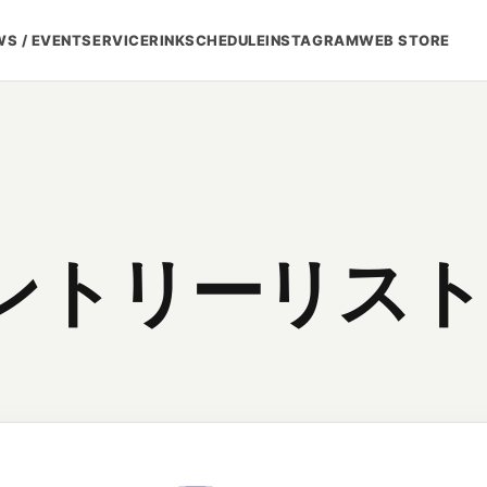
S / EVENT
SERVICE
RINK
SCHEDULE
INSTAGRAM
WEB STORE
ントリーリスト