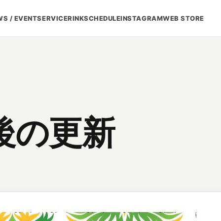
S / EVENT
SERVICE
RINK
SCHEDULE
INSTAGRAM
WEB STORE
後の更新