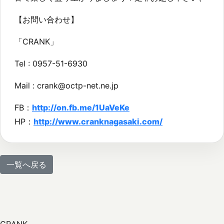
【お問い合わせ】
「CRANK」
Tel : 0957-51-6930
Mail : crank@octp-net.ne.jp
FB：
http://on.fb.me/1UaVeKe
HP：
http://www.cranknagasaki.com/
一覧へ戻る