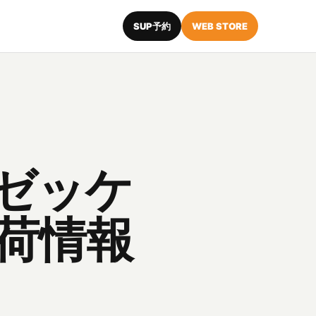
SUP予約
WEB STORE
i】ゼッケ
荷情報