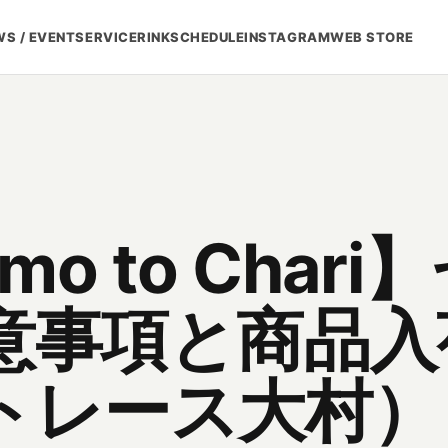
S / EVENT
SERVICE
RINK
SCHEDULE
INSTAGRAM
WEB STORE
mo to Char
意事項と商品入
トレース大村）