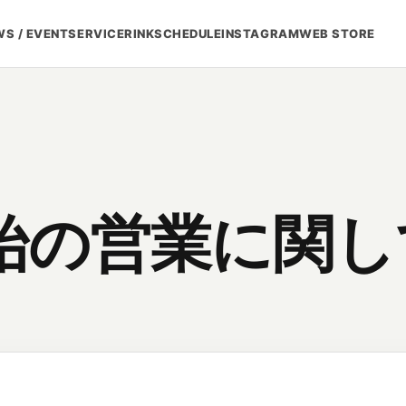
S / EVENT
SERVICE
RINK
SCHEDULE
INSTAGRAM
WEB STORE
始の営業に関し